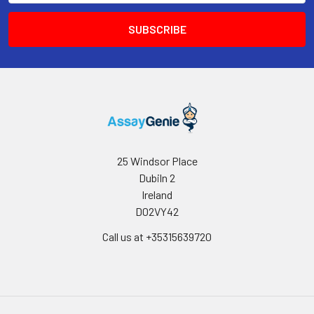
25 Windsor Place
Dubiln 2
Ireland
D02VY42
Call us at +35315639720