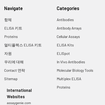
Navigate
Categories
항체
Antibodies
ELISA 키트
Antibody Arrays
Proteins
Cellular Assays
멀티플렉스 ELISA 키트
ELISA Kits
자원
ELISpot
우리에 대해
In Vivo Antibodies
Contact 연락
Molecular Biology Tools
Sitemap
Multiplex ELISA
Proteins
International
Websites
assaygenie.com