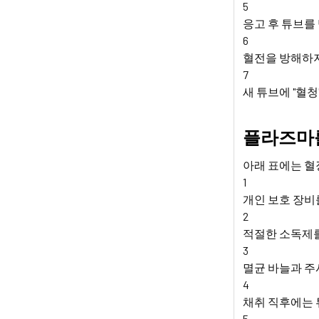
5
응고 후 튜브를 
6
혈전을 방해하지
7
새 튜브에 "혈청
플라즈마를
아래 표에는 혈
1
개인 보호 장비
2
적절한 소독제를
3
멸균 바늘과 주
4
채취 직후에는 
5