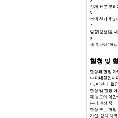
전체 표본 부피
6
정맥 천자 후 
7
혈장(상층)을 
8
새 튜브에 "혈
혈청 및 
혈장과 혈청 아
수 미네랄입니다
다. 반면에, 
혈장 및 혈청 
해 농도에 약간
분리 과정 중에
혈장 또는 혈청
지연, 상처 치