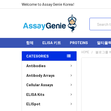
Welcome to Assay Genie Korea!
Search
항체
ELISA 키트
PROTEINS
멀티플렉스
HOME
블로그를 
CATEGORIES
Antibodies
Antibody Arrays
Cellular Assays
ELISA Kits
ELISpot