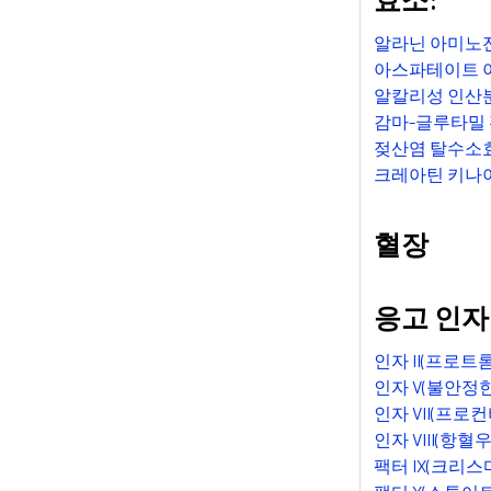
알라닌 아미노전
아스파테이트 아
알칼리성 인산분
감마-글루타밀 
젖산염 탈수소효
크레아틴 키나아
혈장
응고 인자
인자 II(프로트
인자 V(불안정한
인자 VII(프로
인자 VIII(항혈
팩터 IX(크리스