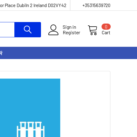
or Place Dubiln 2 Ireland D02VY42
+35315639720
Sign in
0
Register
Cart
락