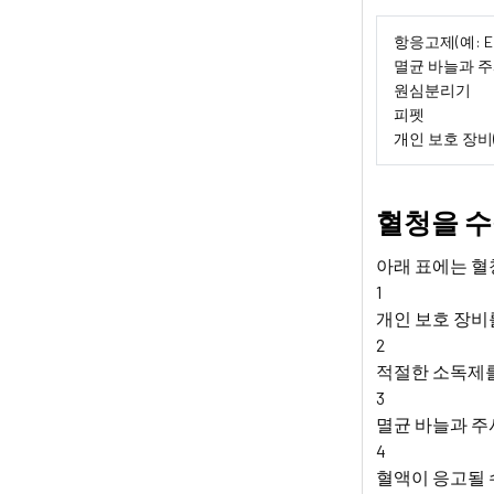
항응고제(예: 
멸균 바늘과 
원심분리기
피펫
개인 보호 장비
혈청을 수
아래 표에는 혈
1
개인 보호 장비
2
적절한 소독제를
3
멸균 바늘과 주
4
혈액이 응고될 