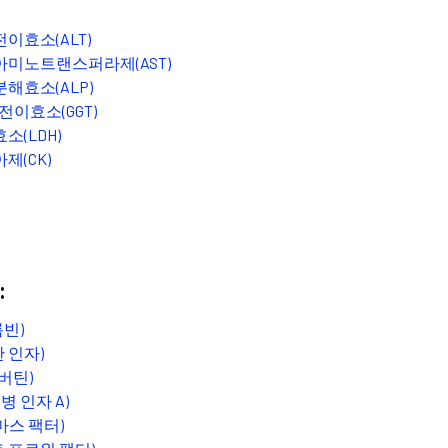
이효소(ALT)
미노트랜스퍼라제(AST)
해효소(ALP)
전이효소(GGT)
소(LDH)
제(CK)
:
롬빈)
 인자)
컨버틴)
우병 인자 A)
마스 팩터)